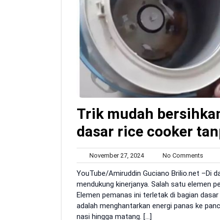
Trik mudah bersihka
dasar rice cooker ta
November
No
November 27, 2024
No Comments
27,
Comm
YouTube/Amiruddin Guciano Brilio.net –Di d
2024
mendukung kinerjanya. Salah satu elemen p
Elemen pemanas ini terletak di bagian dasar
adalah menghantarkan energi panas ke panc
nasi hingga matang. […]