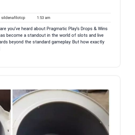
sildenafilotcp
1:53
sildenafilotcp
1:53 am
ents
am
 are you’ve heard about Pragmatic Play’s Drops & Wins
s become a standout in the world of slots and live
wards beyond the standard gameplay. But how exactly
]