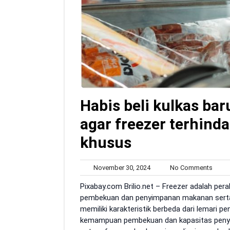
Habis beli kulkas bar
agar freezer terhinda
khusus
November
No
November 30, 2024
No Comments
30,
Comm
Pixabay.com Brilio.net – Freezer adalah per
2024
pembekuan dan penyimpanan makanan serta 
memiliki karakteristik berbeda dari lemari p
kemampuan pembekuan dan kapasitas peny