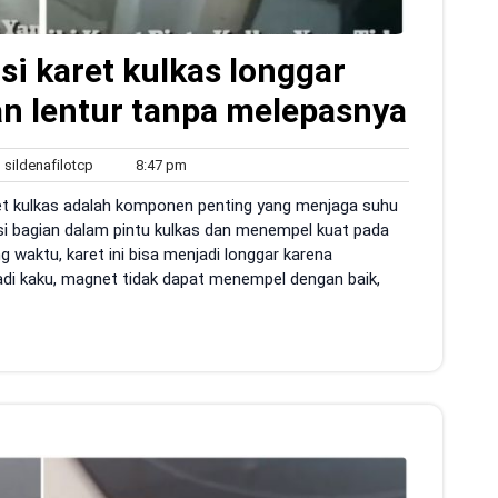
i karet kulkas longgar
an lentur tanpa melepasnya
sildenafilotcp
8:47
sildenafilotcp
8:47 pm
ents
pm
ret kulkas adalah komponen penting yang menjaga suhu
pisi bagian dalam pintu kulkas dan menempel kuat pada
g waktu, karet ini bisa menjadi longgar karena
jadi kaku, magnet tidak dapat menempel dengan baik,