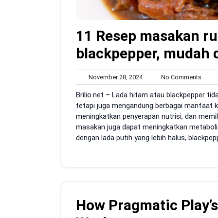
11 Resep masakan r
blackpepper, mudah di
November
No
November 28, 2024
No Comments
28,
Comm
Brilio.net – Lada hitam atau blackpepper t
2024
tetapi juga mengandung berbagai manfaat k
meningkatkan penyerapan nutrisi, dan memil
masakan juga dapat meningkatkan metabol
dengan lada putih yang lebih halus, blackpepp
How Pragmatic Play’