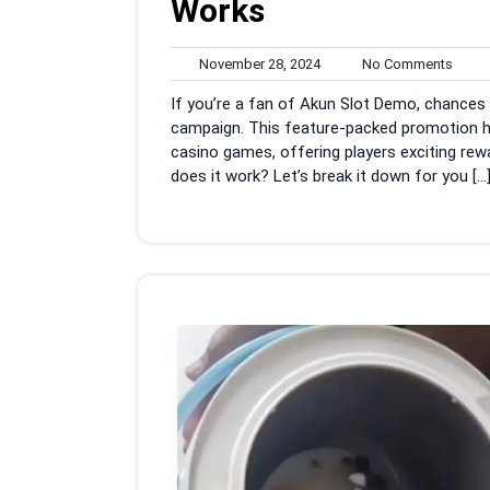
Works
November
No
November 28, 2024
No Comments
28,
Comm
If you’re a fan of Akun Slot Demo, chances
2024
campaign. This feature-packed promotion ha
casino games, offering players exciting re
does it work? Let’s break it down for you […