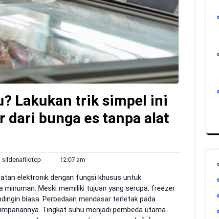
u? Lakukan trik simpel ini
r dari bunga es tanpa alat
sildenafilotcp
12:07
sildenafilotcp
12:07 am
ents
am
alatan elektronik dengan fungsi khusus untuk
minuman. Meski memiliki tujuan yang serupa, freezer
endingin biasa. Perbedaan mendasar terletak pada
impanannya. Tingkat suhu menjadi pembeda utama