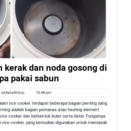
n kerak dan noda gosong di
npa pakai sabun
sildenafilotcp
10:48
sildenafilotcp
10:48 pm
ents
pm
alam rice cooker terdapat beberapa bagian penting yang
enting adalah bagian pemanas atau heating element.
 rice cooker dan berbentuk bulat serta datar. Fungsinya
i rice cooker, yang kemudian digunakan untuk memasak