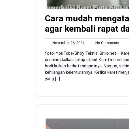
Cara mudah mengatas
agar kembali rapat d
November
No
November 26, 2024
No Comments
26,
Comm
foto: YouTube/Bhoy Teknisi Brilio.net – Ka
2024
di dalam kulkas tetap stabil. Karet ini mela
bodi kulkas berkat magnetnya. Namun, seirin
kehilangan kelenturannya. Ketika karet men
yang […]