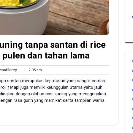
ning tanpa santan di rice
& pulen dan tahan lama
sildenafilotcp
2:05
enafilotcp
2:05 am
s
am
tanpa santan merupakan keputusan yang sangat cerdas.
erol, tetapi juga memiliki keunggulan utama yaitu jauh
andingkan dengan olahan nasi kuning yang menggunakan
 dengan rasa gurih yang memikat serta tampilan warna