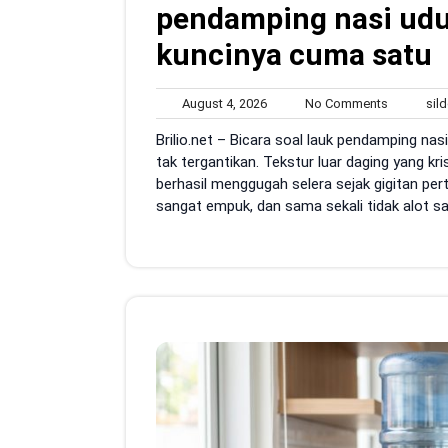
pendamping nasi udu
kuncinya cuma satu
August
No
August 4, 2026
No Comments
sild
4,
Comment
Brilio.net – Bicara soal lauk pendamping nas
2026
tak tergantikan. Tekstur luar daging yang k
berhasil menggugah selera sejak gigitan pert
sangat empuk, dan sama sekali tidak alot s