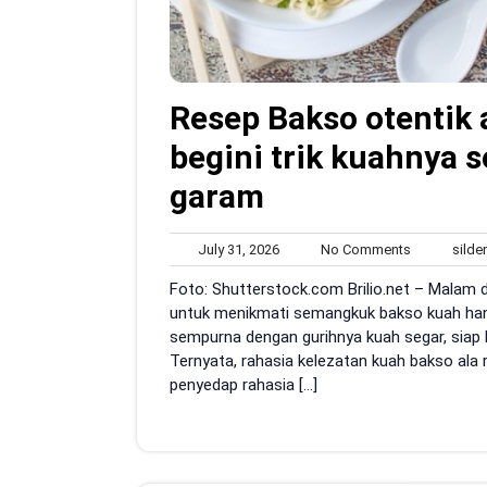
Resep Bakso otentik a
begini trik kuahnya 
garam
July
No
July 31, 2026
No Comments
silden
31,
Comments
Foto: Shutterstock.com Brilio.net – Malam d
2026
untuk menikmati semangkuk bakso kuah han
sempurna dengan gurihnya kuah segar, siap b
Ternyata, rahasia kelezatan kuah bakso ala
penyedap rahasia […]