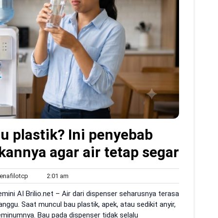
u plastik? Ini penyebab
annya agar air tetap segar
sildenafilotcp
2:01
enafilotcp
2:01 am
s
am
emini AI Brilio.net – Air dari dispenser seharusnya terasa
ggu. Saat muncul bau plastik, apek, atau sedikit anyir,
minumnya. Bau pada dispenser tidak selalu