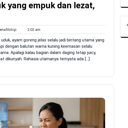
k yang empuk dan lezat,
sildenafilotcp
2:02
enafilotcp
2:02 am
s
am
i uduk, ayam goreng jelas selalu jadi bintang utama yang
rispi dengan balutan warna kuning keemasan selalu
ama. Apalagi kalau bagian dalam daging tetap juicy,
aat dikunyah. Rahasia utamanya ternyata ada […]