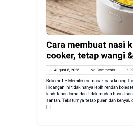
Cara membuat nasi ku
cooker, tetap wangi 
August
No
August 6, 2026
No Comments
sild
6,
Comment
Brilio.net – Memilih memasak nasi kuning 
2026
Hidangan ini tidak hanya lebih rendah kolest
lebih tahan lama dan tidak mudah basi dib
santan. Teksturnya tetap pulen dan kenyal,
[…]