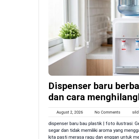
Dispenser baru berba
dan cara menghilangk
August
No
August 2, 2026
No Comments
sild
2,
Comment
dispenser baru bau plastik | foto ilustrasi: G
2026
segar dan tidak memiliki aroma yang menggan
kita pasti merasa ragu dan enggan untuk me