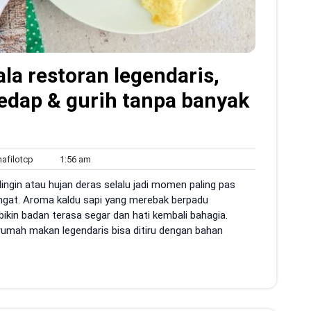
la restoran legendaris,
sedap & gurih tanpa banyak
sildenafilotcp
1:56
afilotcp
1:56 am
am
ingin atau hujan deras selalu jadi momen paling pas
gat. Aroma kaldu sapi yang merebak berpadu
ikin badan terasa segar dan hati kembali bahagia.
 rumah makan legendaris bisa ditiru dengan bahan