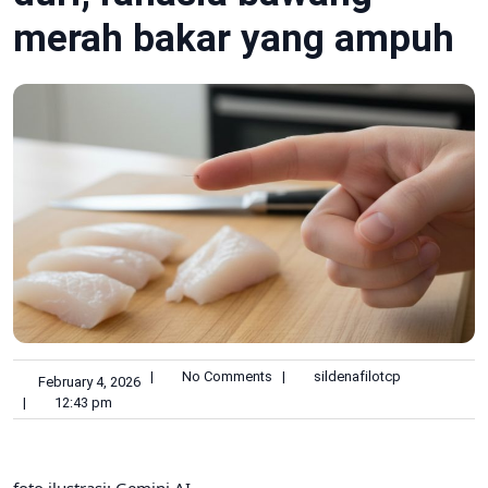
merah bakar yang ampuh
|
No Comments
|
sildenafilotcp
February 4, 2026
|
12:43 pm
foto ilustrasi: Gemini AI