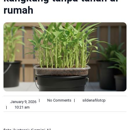
rumah
|
No Comments
|
sildenafilotcp
January 9, 2026
|
10:21 am
foto ilustrasi: Gemini AI