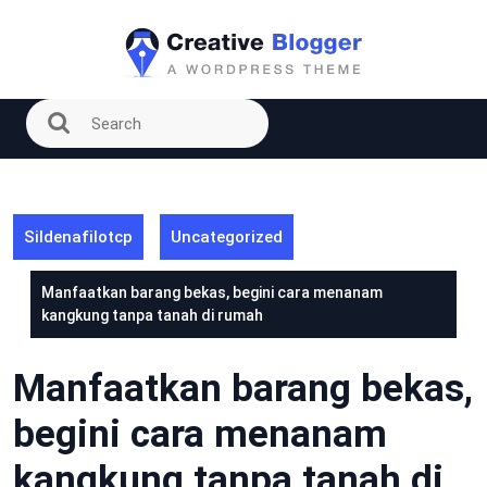
Skip
to
content
Sildenafilotcp
Uncategorized
Manfaatkan barang bekas, begini cara menanam
kangkung tanpa tanah di rumah
Manfaatkan barang bekas,
begini cara menanam
kangkung tanpa tanah di