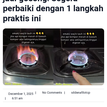
perbaiki dengan 1 langkah
praktis ini
|
No Comments
|
sildenafilotcp
December 1, 2025
|
6:51 am