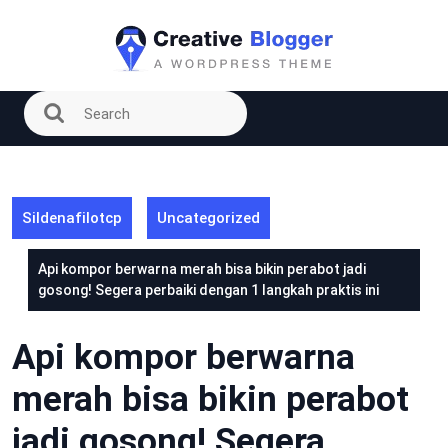
Skip
to
content
Sildenafilotcp
Uncategorized
Api kompor berwarna merah bisa bikin perabot jadi
gosong! Segera perbaiki dengan 1 langkah praktis ini
Api kompor berwarna
merah bisa bikin perabot
jadi gosong! Segera