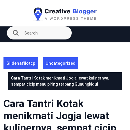
Skip
to
content
Sildenafilotcp
Uncategorized
Cara Tantri Kotak menikmati Jogja lewat kulinernya,
sempat cicip menu piring terbang Gunungkidul
Cara Tantri Kotak
menikmati Jogja lewat
kulinernya, sempat cicip