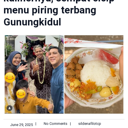
menu piring terbang
Gunungkidul
|
No Comments
|
sildenafilotcp
June 29, 2025