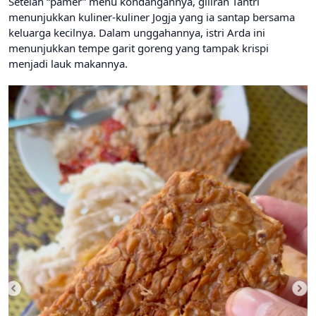
Setelah “pamer” menu kondangannya, giliran Tantri
menunjukkan kuliner-kuliner Jogja yang ia santap bersama
keluarga kecilnya. Dalam unggahannya, istri Arda ini
menunjukkan tempe garit goreng yang tampak krispi
menjadi lauk makannya.