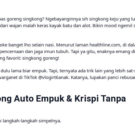
pas goreng singkong? Ngebayanginnya sih singkong keju yang l
 dari wajan malah keras kayak batu dan alot. Bikin mood ngemil 
oke banget lho selain nasi. Menurut laman healthline.com, di d
 pencernaan dan jaga imun tubuh. Tapi ya gitu, enaknya emang di
ing favorit: singkong goreng!
ulu lama biar empuk. Tapi, ternyata ada trik lain yang lebih sat-
g warganet di TikTok @vlogirt6anak. Katanya, lupakan panci rebusan
ng Auto Empuk & Krispi Tanpa
k langkah-langkah simpelnya.