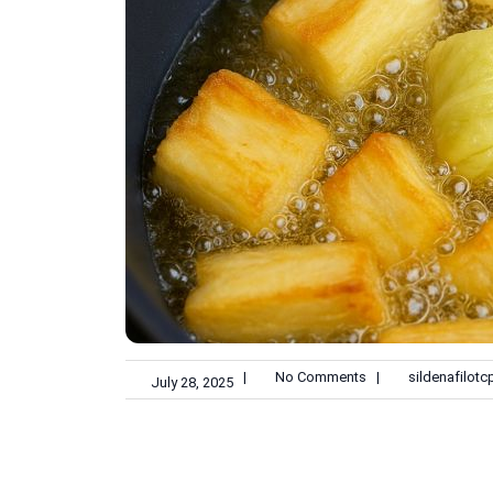
|
No Comments
|
sildenafilotc
July 28, 2025