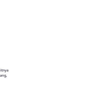
itnya
lang,