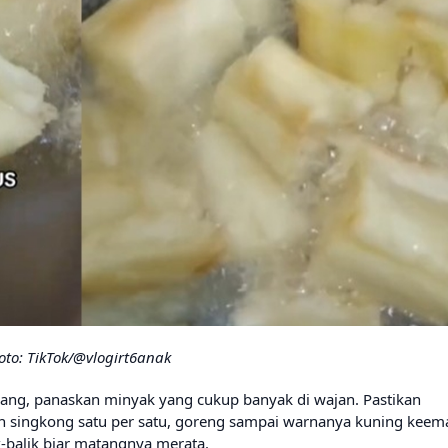
oto: TikTok/@vlogirt6anak
karang, panaskan minyak yang cukup banyak di wajan. Pastikan
n singkong satu per satu, goreng sampai warnanya kuning keem
ak-balik biar matangnya merata.