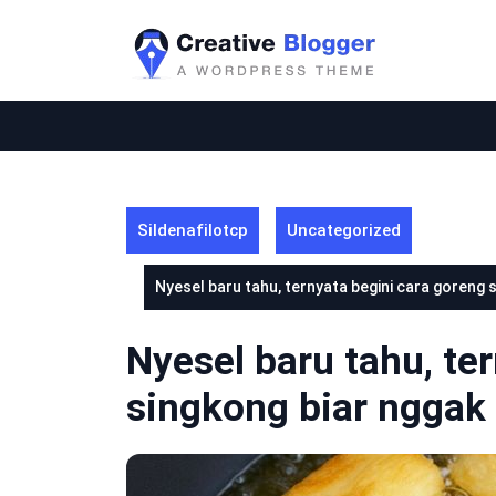
Skip
to
content
Sildenafilotcp
Uncategorized
Nyesel baru tahu, ternyata begini cara goreng 
Nyesel baru tahu, te
singkong biar nggak 