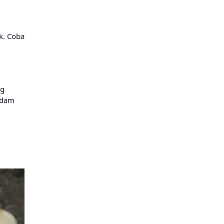
k. Coba
ng
endam