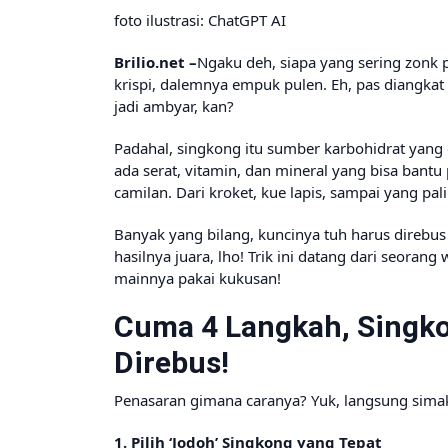
foto ilustrasi: ChatGPT AI
Brilio.net –
Ngaku deh, siapa yang sering zonk 
krispi, dalemnya empuk pulen. Eh, pas diangkat
jadi ambyar, kan?
Padahal, singkong itu sumber karbohidrat yang 
ada serat, vitamin, dan mineral yang bisa bantu
camilan. Dari kroket, kue lapis, sampai yang pal
Banyak yang bilang, kuncinya tuh harus direbus d
hasilnya juara, lho! Trik ini datang dari seoran
mainnya pakai kukusan!
Cuma 4 Langkah, Singko
Direbus!
Penasaran gimana caranya? Yuk, langsung sima
1. Pilih ‘Jodoh’ Singkong yang Tepat