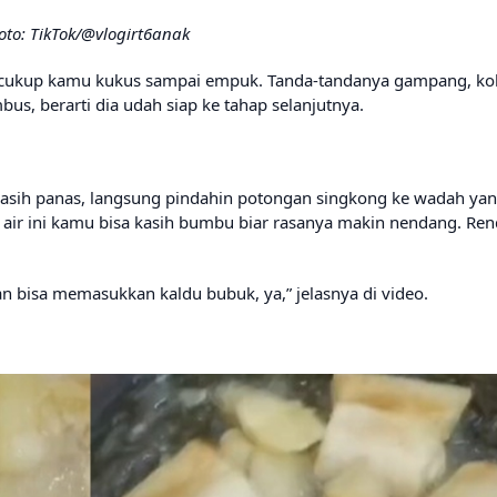
oto: TikTok/@vlogirt6anak
nya cukup kamu kukus sampai empuk. Tanda-tandanya gampang, ko
us, berarti dia udah siap ke tahap selanjutnya.
masih panas, langsung pindahin potongan singkong ke wadah ya
h, di air ini kamu bisa kasih bumbu biar rasanya makin nendang. R
n bisa memasukkan kaldu bubuk, ya,” jelasnya di video.