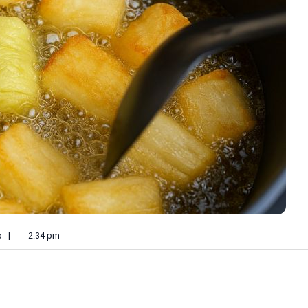
p
|
2:34 pm